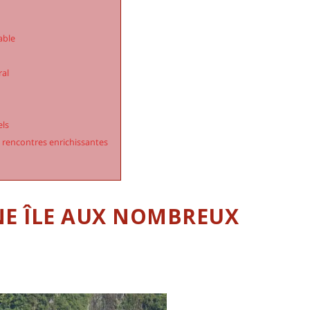
able
ral
els
es rencontres enrichissantes
UNE ÎLE AUX NOMBREUX