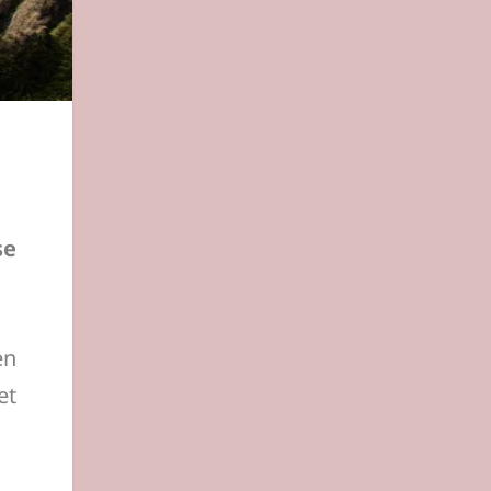
se
en
et