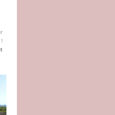
ir
 !
Et