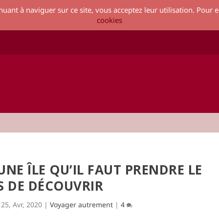
inuant à naviguer sur ce site, vous acceptez leur utilisation. Pour e
cookies
 UNE ÎLE QU’IL FAUT PRENDRE LE
S DE DÉCOUVRIR
|
25, Avr, 2020
|
Voyager autrement
|
4