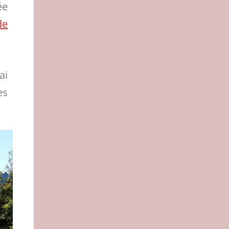
ée
de
ai
es