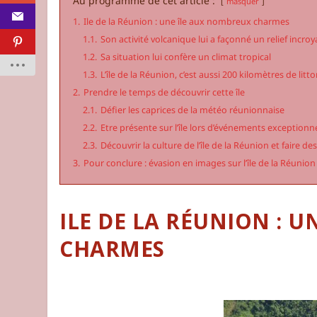
Au programme de cet article :
masquer
1.
Ile de la Réunion : une île aux nombreux charmes
1.1.
Son activité volcanique lui a façonné un relief incroy
1.2.
Sa situation lui confère un climat tropical
1.3.
L’île de la Réunion, c’est aussi 200 kilomètres de litto
2.
Prendre le temps de découvrir cette île
2.1.
Défier les caprices de la météo réunionnaise
2.2.
Etre présente sur l’île lors d’événements exceptionn
2.3.
Découvrir la culture de l’île de la Réunion et faire d
3.
Pour conclure : évasion en images sur l’île de la Réunion
ILE DE LA RÉUNION : 
CHARMES